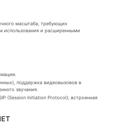
ичного масштаба, требующих
ом использования и расширенными
мации.
енных), поддержка видеовызовов в
енного звучания.
(Session Initiation Protocol); встроенная
NET