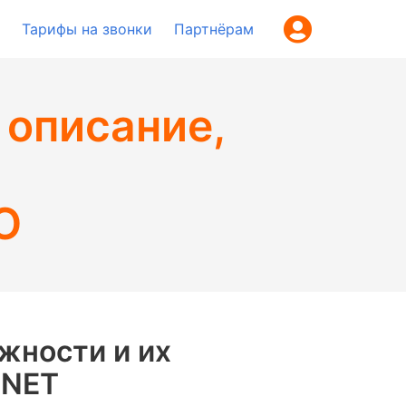
Тарифы на звонки
Партнёрам
 описание,
O
жности и их
.NET