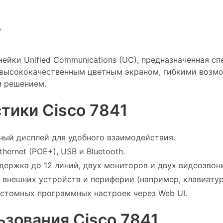
?
инейки Unified Communications (UC), предназначенная 
 высококачественным цветным экраном, гибкими воз
м решением.
тики Cisco 7841
ый дисплей для удобного взаимодействия.
ernet (POE+), USB и Bluetooth.
ержка до 12 линий, двух мониторов и двух видеозвон
 внешних устройств и периферии (например, клавиату
томных программных настроек через Web UI.
зования Cisco 7841