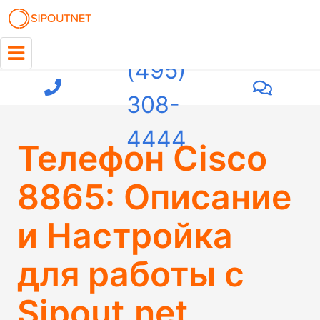
+7
(495)
308-
4444
Телефон Cisco
8865: Описание
и Настройка
для работы с
Sipout.net