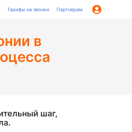
Тарифы на звонки
Партнёрам
онии в
роцесса
ительный шаг,
ла.