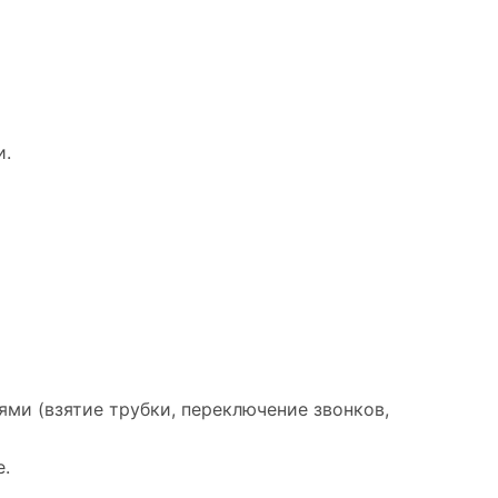
и.
ми (взятие трубки, переключение звонков,
е.