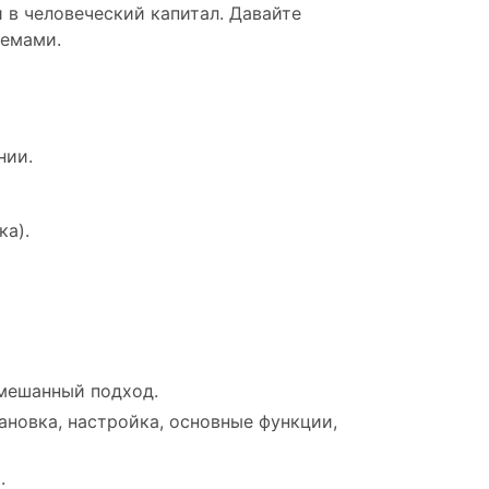
 в человеческий капитал. Давайте
темами.
нии.
ка).
смешанный подход.
новка, настройка, основные функции,
.