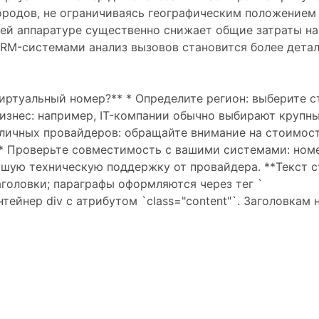
ородов, не ограничиваясь географическим положением к
й аппаратуре существенно снижает общие затраты на 
CRM-системами анализ вызовов становится более дета
виртуальный номер?** * Определите регион: выберите 
 бизнес: например, IT-компании обычно выбирают круп
зличных провайдеров: обращайте внимание на стоимос
* Проверьте совместимость с вашими системами: номе
ошую техническую поддержку от провайдера. **Текст с
заголовки; параграфы оформляются через тег `
ейнер div с атрибутом `class="content"`. Заголовкам на