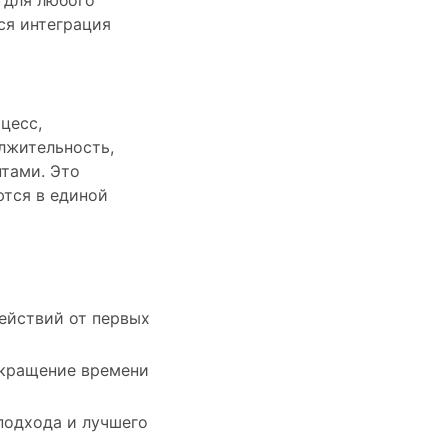
 для любого
ся интеграция
цесс,
лжительность,
тами. Это
ются в единой
ействий от первых
окращение времени
подхода и лучшего