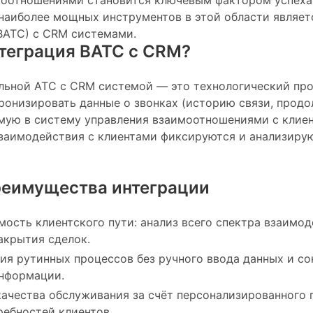
моотношениями становится ключевым фактором успеха
 наиболее мощных инструментов в этой области являет
ВАТС) с CRM системами.
нтеграция ВАТС с CRM?
льной АТС с CRM системой — это технологический про
онизировать данные о звонках (историю связи, продо
мую в систему управления взаимоотношениями с клиен
 взаимодействия с клиентами фиксируются и анализиру
реимущества интеграции
ость клиентского пути: анализ всего спектра взаимод
акрытия сделок.
я рутинных процессов без ручного ввода данных и с
информации.
чества обслуживания за счёт персонализированного 
ребностей клиентов.