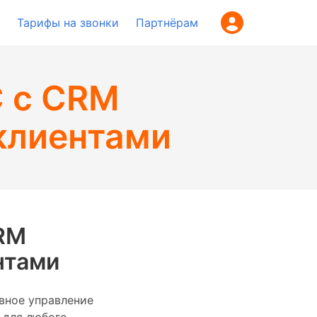
Тарифы на звонки
Партнёрам
С с CRM
клиентами
CRM
нтами
вное управление