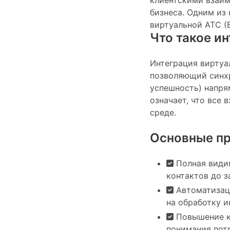
клиентскими взаи
бизнеса. Одним из
виртуальной АТС (
Что такое и
Интеграция виртуа
позволяющий синхр
успешность) напря
означает, что все
среде.
Основные п
Полная видим
контактов до з
Автоматизаци
на обработку 
Повышение ка
понимания пот