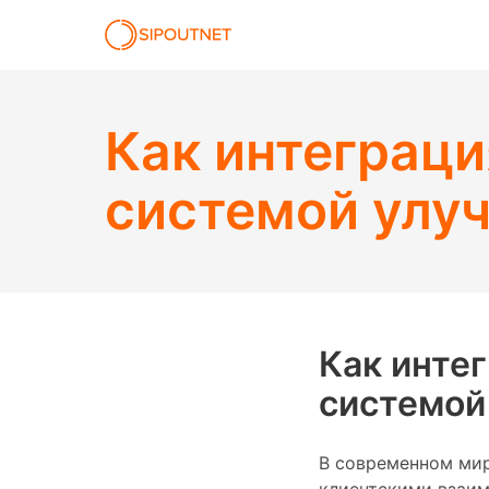
Как интеграци
системой улу
Как инте
системой
В современном мир