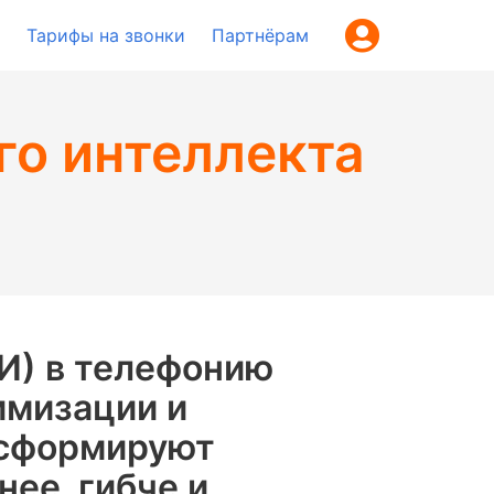
Тарифы на звонки
Партнёрам
го интеллекта
И) в телефонию
имизации и
нсформируют
ее, гибче и