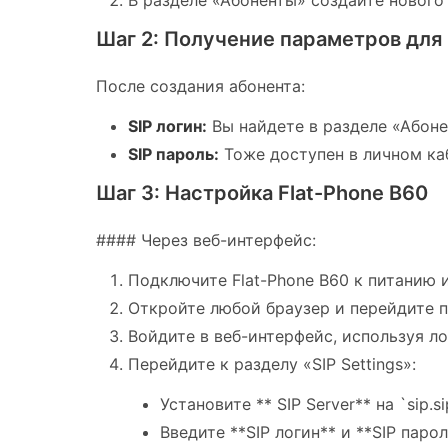
В разделе «Абоненты» создайте нового
Шаг 2: Получение параметров для
После создания абонента:
SIP логин:
Вы найдете в разделе «Абон
SIP пароль:
Тоже доступен в личном ка
Шаг 3: Настройка Flat-Phone B60
#### Через веб-интерфейс:
Подключите Flat-Phone B60 к питанию и
Откройте любой браузер и перейдите по а
Войдите в веб-интерфейс, используя ло
Перейдите к разделу «SIP Settings»:
Установите ** SIP Server** на `sip.si
Введите **SIP логин** и **SIP паро