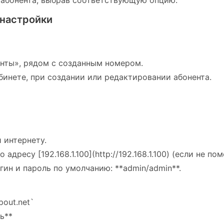
 абонента, выбрав соответствующую опцию.
 настройки
енты», рядом с созданным номером.
бинете, при создании или редактировании абонента.
 интернету.
дресу [192.168.1.100](http://192.168.1.100) (если не по
гин и пароль по умолчанию: **admin/admin**.
pout.net`
ль**