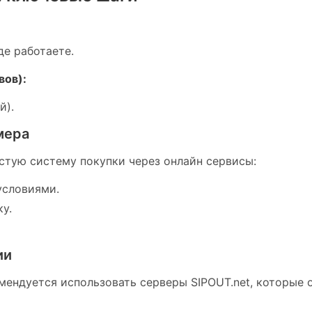
де работаете.
вов):
й).
мера
тую систему покупки через онлайн сервисы:
условиями.
у.
ии
мендуется использовать серверы SIPOUT.net, которые