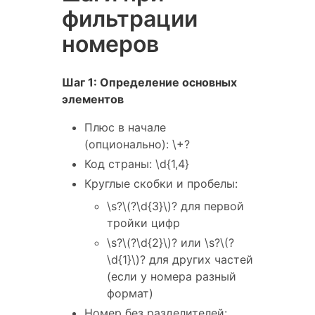
фильтрации
номеров
Шаг 1: Определение основных
элементов
Плюс в начале
(опционально): \+?
Код страны: \d{1,4}
Круглые скобки и пробелы:
\s?\(?\d{3}\)? для первой
тройки цифр
\s?\(?\d{2}\)? или \s?\(?
\d{1}\)? для других частей
(если у номера разный
формат)
Номер без разделителей: