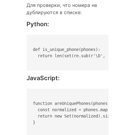
Для проверки, что номера не
дублируются в списке:
Python:
def is_unique_phone(phones):

  return len(set(re.sub(r'\D', '', phone) 
JavaScript:
function areUniquePhones(phones) {

  const normalized = phones.map(phone => ph
  return new Set(normalized).size === norma
}
