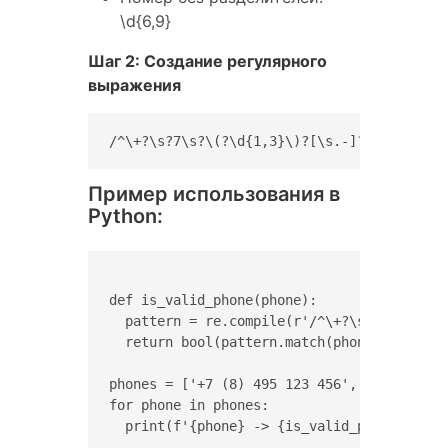
\d{6,9}
Шаг 2: Создание регулярного
выражения
/^\+?\s?7\s?\(?\d{1,3}\)?[\s.-]?\d{3}[\s.-
Пример использования в
Python:
def is_valid_phone(phone):

  pattern = re.compile(r'/^\+?\s?7\s?\(?\d
  return bool(pattern.match(phone))

phones = ['+7 (8) 495 123 456', '8 (495) 1
for phone in phones:

  print(f'{phone} -> {is_valid_phone(phone)