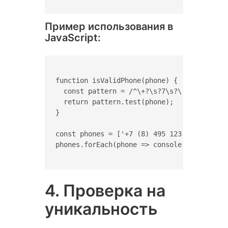
Пример использования в
JavaScript:
function isValidPhone(phone) {

  const pattern = /^\+?\s?7\s?\(?\d{1,3}\)
  return pattern.test(phone);

}

const phones = ['+7 (8) 495 123 456', '8 (
phones.forEach(phone => console.log(`${pho
4. Проверка на
уникальность