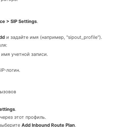
ce > SIP Settings
.
dd
и задайте имя (например, "sipout_profile").
ля:
 имя учетной записи.
SIP-логин.
вызовов
ettings
.
через этот профиль.
 выберите
Add Inbound Route Plan
.