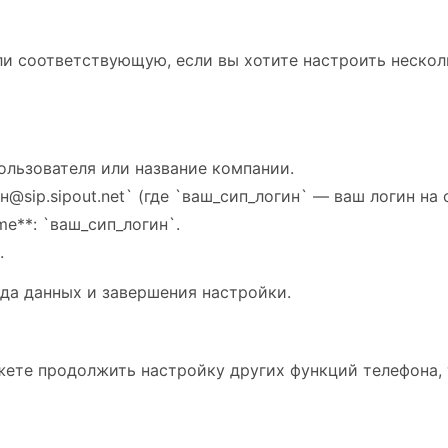
ли соответствующую, если вы хотите настроить нескол
ользователя или название компании.
н@sip.sipout.net` (где `ваш_сип_логин` — ваш логин на 
me**: `ваш_сип_логин`.
.
да данных и завершения настройки.
жете продолжить настройку других функций телефона, 