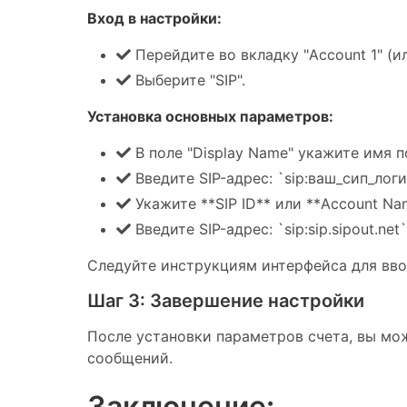
Вход в настройки:
Перейдите во вкладку "Account 1" (и
Выберите "SIP".
Установка основных параметров:
В поле "Display Name" укажите имя п
Введите SIP-адрес: `sip:ваш_сип_логи
Укажите **SIP ID** или **Account Na
Введите SIP-адрес: `sip:sip.sipout.net`
Следуйте инструкциям интерфейса для вво
Шаг 3: Завершение настройки
После установки параметров счета, вы мо
сообщений.
Заключение: