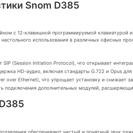
стики Snom D385
йном с 12-клавишной программируемой клавиатурой и
 настольного использования в различных офисных про
SIP (Session Initiation Protocol), что открывает инте
ержка HD-аудио, включая стандарты G.722 и Opus для 
 over Ethernet), что упрощает установку и снижает за
ь подключения дополнительных модулей, расширяющих
 D385
одавления обеспечивают чистый и понятный звук даж