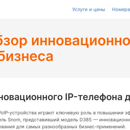
Услуги и цены
Номера
зор инновационног
бизнеса
новационного IP-телефона д
VoIP-устройства играют ключевую роль в повышении э
ль Snom, представивший модель D385 — инновационный
ования для самых разнообразных бизнес-применений.