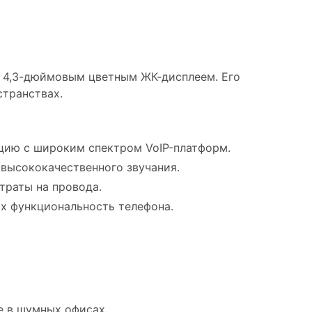
 4,3-дюймовым цветным ЖК-дисплеем. Его
странствах.
грацию с широким спектром VoIP-платформ.
высококачественного звучания.
траты на провода.
 функциональность телефона.
е в шумных офисах.