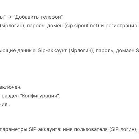
" -> "Добавить телефон".
pлогин), пароль, домен (sip.sipout.net) и регистрационн
ие данные: Sip-аккаунт (sipлогин), пароль, домаен SIP 
включен.
раздел "Конфигурация".
ия".
араметры SIP-аккаунта: имя пользователя (SIP-логин),