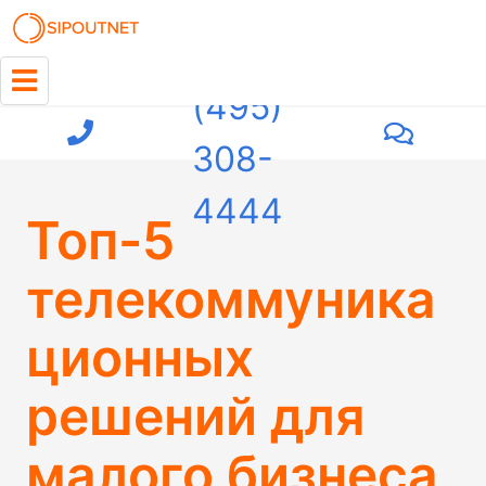
+7
(495)
308-
4444
Топ-5
телекоммуника
ционных
решений для
малого бизнеса