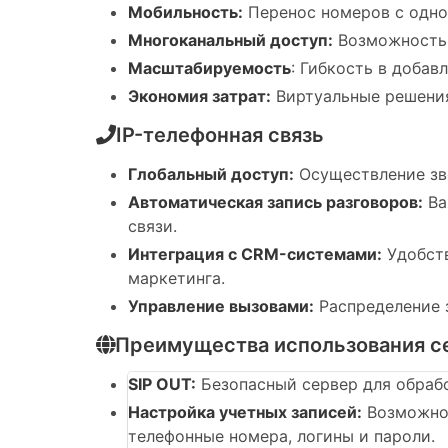
Мобильность:
Перенос номеров с одног
Многоканальный доступ:
Возможность 
Масштабируемость
: Гибкость в добав
Экономия затрат:
Виртуальные решения
IP-телефонная связь
Глобальный доступ:
Осуществление зво
Автоматическая запись разговоров:
Ва
связи.
Интеграция с CRM-системами:
Удобств
маркетинга.
Управление вызовами:
Распределение 
Преимущества использования се
SIP OUT:
Безопасный сервер для обрабо
Настройка учетных записей:
Возможнос
телефонные номера, логины и пароли.