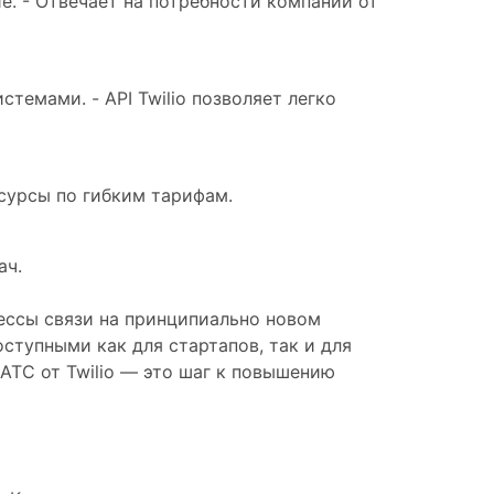
е. - Отвечает на потребности компании от
емами. - API Twilio позволяет легко
есурсы по гибким тарифам.
ач.
ессы связи на принципиально новом
ступными как для стартапов, так и для
АТС от Twilio — это шаг к повышению