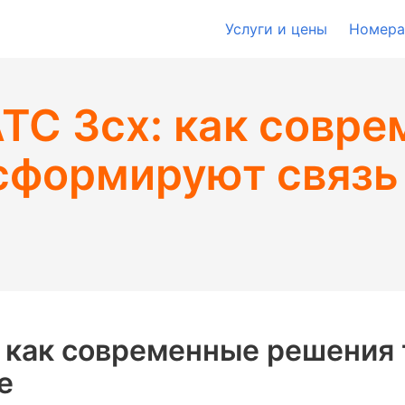
Услуги и цены
Номера
ТС 3cx: как совр
сформируют связь
: как современные решени
е