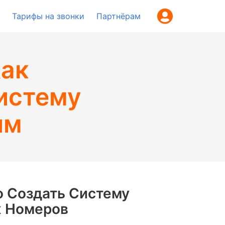
Тарифы на звонки
Партнёрам
Как
истему
им
о Создать Систему
х Номеров