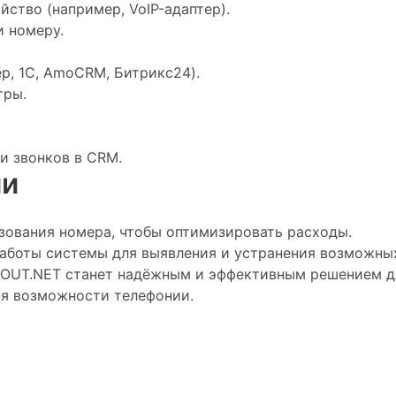
ство (например, VoIP-адаптер).
 номеру.
р, 1С, AmoCRM, Битрикс24).
тры.
и звонков в CRM.
ии
ьзования номера, чтобы оптимизировать расходы.
аботы системы для выявления и устранения возможных
POUT.NET станет надёжным и эффективным решением дл
яя возможности телефонии.