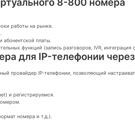
иртуального 8-800 номера
оки работы на рынке.
.
 абонентской платы.
ельных функций (запись разговоров, IVR, интеграция 
ера для IP-телефонии чере
ный провайдер IP-телефонии, позволяющий настраиват
net) и регистрируемся.
номером.
рмат номера и т.д.).