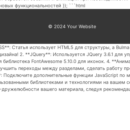
овых функциональностей }); ```html
© 2024 Your Website
SS**: Статья использует HTML5 для структуры, а Bulma
зайна! 2. **JQuery**: Используется JQuery 3.6.1 для 
 библиотека FontAwesome 5.10.0 для иконок. 4. **Ани
 улучшить переходы между разделами, сделать работу 
**: Подключите дополнительные функции JavaScript по 
ьзованными библиотеками и технологиями на вашем се
-дружелюбности вашего материала, следуя рекоменда