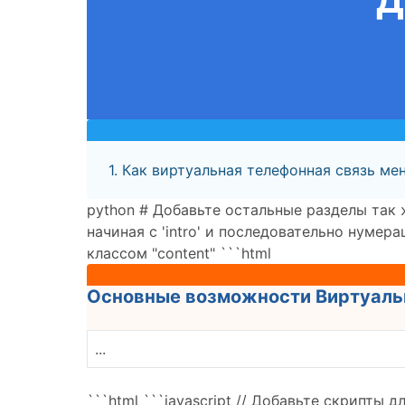
1. Как виртуальная телефонная связь мен
python # Добавьте остальные разделы так ж
начиная с 'intro' и последовательно нумера
классом "content"
```html
Основные возможности Виртуальн
...
```html
```javascript // Добавьте скрипты 