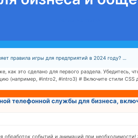
Содержание статьи
яет правила игры для предприятий в 2024 году? ...
е, как это сделано для первого раздела. Убедитесь, ч
цию (например, #intro2, #intro3) # Включите стили CSS
ой телефонной службы для бизнеса, включ
для обработок событий и анимаций при необходимости! $(