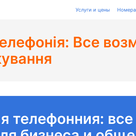
Услуги и цены
Номера
елефонія: Все воз
кування
я телефонния: вс
ля бизнеса и общ