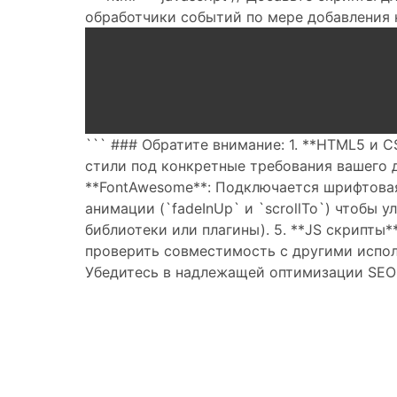
обработчики событий по мере добавления н
``` ### Обратите внимание: 1. **HTML5 и C
стили под конкретные требования вашего ди
**FontAwesome**: Подключается шрифтовая
анимации (`fadeInUp` и `scrollTo`) чтобы
библиотеки или плагины). 5. **JS скрипты
проверить совместимость с другими испол
Убедитесь в надлежащей оптимизации SEO