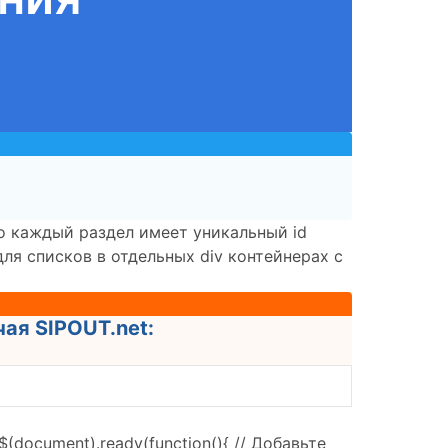
то каждый раздел имеет уникальный id
 для списков в отдельных div контейнерах с
ая SIPOUT.net:
document).ready(function(){ // Добавьте